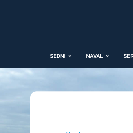
Ir
al
contenido
SEDNI
NAVAL
SER