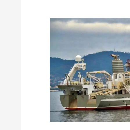
DIAMAR®
AL
SERVICIO
DEL
NUEVO
BUQUE
OCEANOGRÁFICO
PARA
ISLANDIA