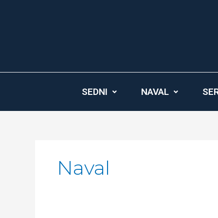
Ir
al
contenido
SEDNI
NAVAL
SER
Naval