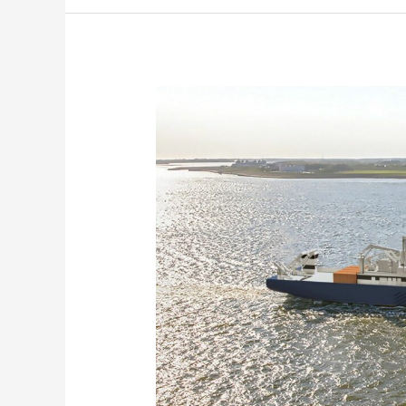
SISTEMA
DE
AUTOMATIZACIÓN
DIAMAR®
A
BORDO
DEL
ANNA
WEBER-
VAN
BOSSE