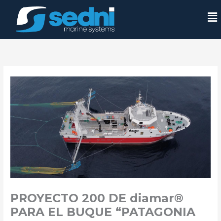
Ir
Men
al
contenido
PROYECTO 200 DE diamar®
PARA EL BUQUE “PATAGONIA